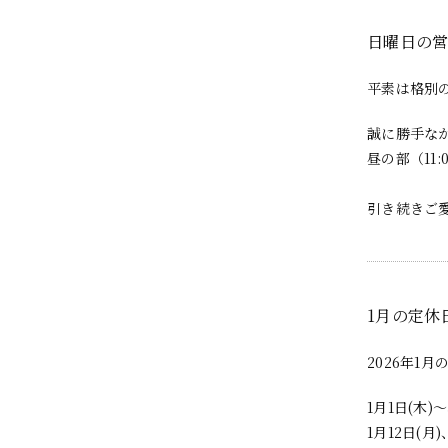
日曜日の
平素は格別
誠に勝手なが
昼の部（11
引き続きご
1月の定休
2026年1
1月1日(木
1月12日(月)