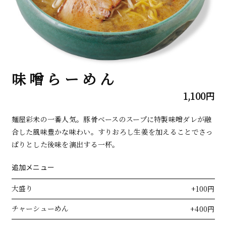
味噌らーめん
1,100円
麺屋彩未の一番人気。豚骨ベースのスープに特製味噌ダレが融
合した風味豊かな味わい。すりおろし生姜を加えることでさっ
ぱりとした後味を演出する一杯。
追加メニュー
大盛り
+100円
チャーシューめん
+400円